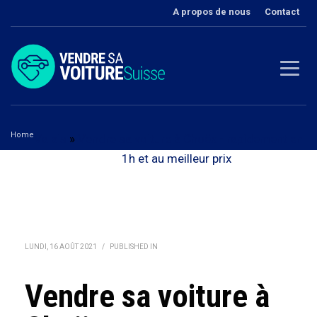
A propos de nous
Contact
Home
Valais
»
Vendre sa voiture à Choëx - rapidement en
Vendre sa voiture à Choëx
1h et au meilleur prix‎
LUNDI, 16 AOÛT 2021
/
PUBLISHED IN
Vendre sa voiture à