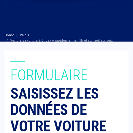
Home
Valais
Vendre sa voiture à Choëx – rapidement en 1h et au meilleur prix‎
FORMULAIRE
SAISISSEZ LES
DONNÉES DE
VOTRE VOITURE