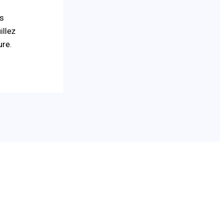
s
illez
ure.