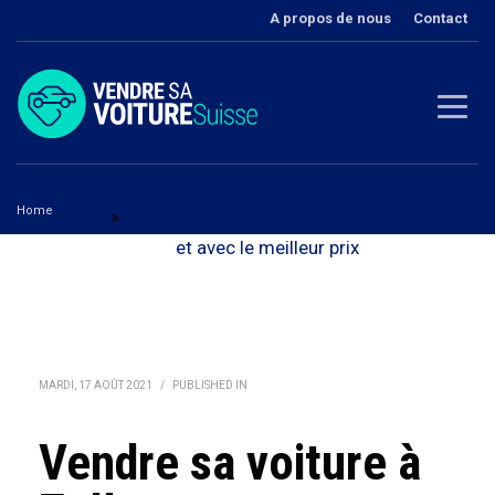
A propos de nous
Contact
Home
Zurich
»
Vendre sa voiture à Zell - en toute sécurité
Vendre sa voiture à Zell
et avec le meilleur prix
MARDI, 17 AOÛT 2021
/
PUBLISHED IN
Vendre sa voiture à