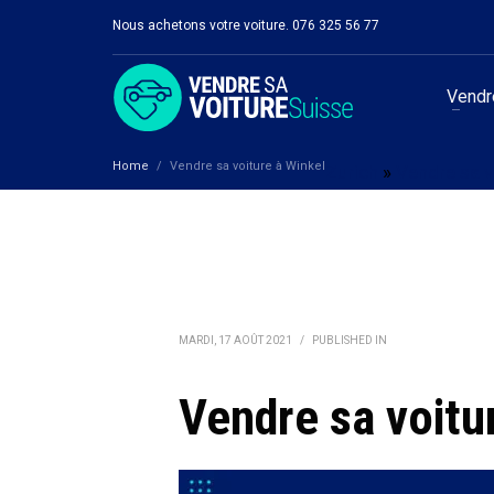
Nous achetons votre voiture. 076 325 56 77
Vendre
Home
Vendre sa voiture à Winkel
Zurich
»
Vendre sa vo
MARDI, 17 AOÛT 2021
/
PUBLISHED IN
Vendre sa voitu