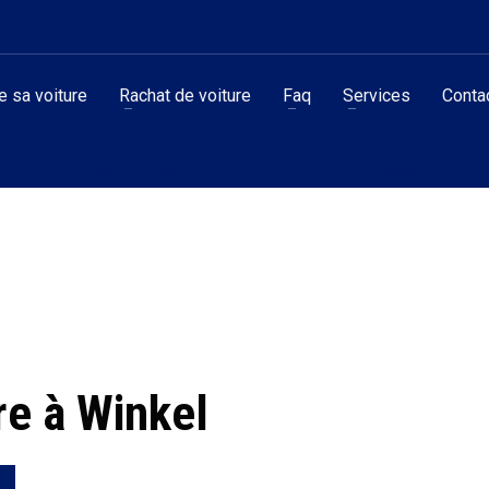
 sa voiture
Rachat de voiture
Faq
Services
Conta
iture à Winkel - en toute simplicité et en toute sécurité
re à Winkel