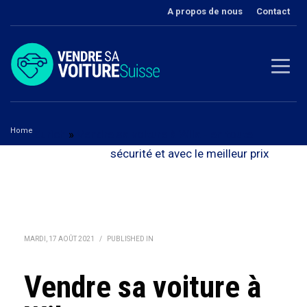
A propos de nous
Contact
Home
Zurich
»
Vendre sa voiture à Wila - en toute
Vendre sa voiture à Wila
sécurité et avec le meilleur prix
MARDI, 17 AOÛT 2021
/
PUBLISHED IN
Vendre sa voiture à