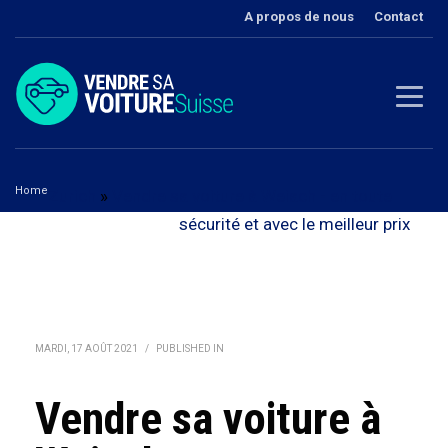
A propos de nous
Contact
Home
Zurich
»
Vendre sa voiture à Weiach - en toute
Vendre sa voiture à Weiach
sécurité et avec le meilleur prix
MARDI, 17 AOÛT 2021
/
PUBLISHED IN
Vendre sa voiture à