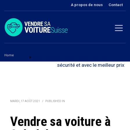
A propos de nous
Contact
Home
Zurich
»
Vendre sa voiture à Schalchen - en toute
Vendre sa voiture à Schalchen
sécurité et avec le meilleur prix
MARDI, 17 AOÛT 2021
/
PUBLISHED IN
Vendre sa voiture à