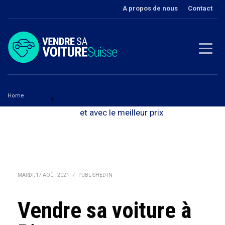
A propos de nous
Contact
Home
Zurich
»
Vendre sa voiture à Riet - en toute sécurité
Vendre sa voiture à Riet
et avec le meilleur prix
MARDI, 17 AOÛT 2021
/
PUBLISHED IN
Vendre sa voiture à