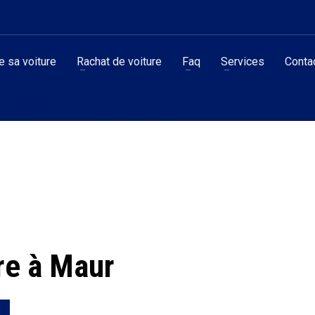
 sa voiture
Rachat de voiture
Faq
Services
Conta
ture à Maur - en toute sécurité et avec le meilleur prix
re à Maur