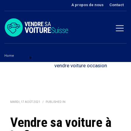
A propos de nous
Contact
Home
Zurich
»
Vendre sa voiture à Lufingen - acheter &
Vendre sa voiture à Lufingen
vendre voiture occasion
MARDI, 17 AOÛT 2021
/
PUBLISHED IN
Vendre sa voiture à