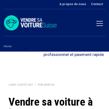
A propos de nous
Contact
Home
Zurich
»
Vendre sa voiture à Laupen - service
Vendre sa voiture à Laupen
professionnel et paiement rapide
LUNDI, 16 AOÛT 2021
/
PUBLISHED IN
Vendre sa voiture à