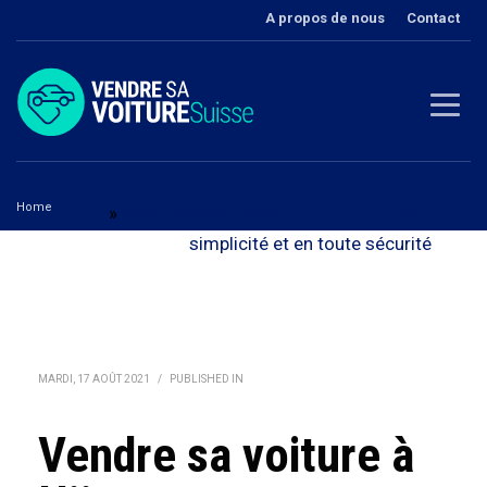
A propos de nous
Contact
Home
Zurich
»
Vendre sa voiture à Hütten - en toute
Vendre sa voiture à Hütten
simplicité et en toute sécurité
MARDI, 17 AOÛT 2021
/
PUBLISHED IN
Vendre sa voiture à