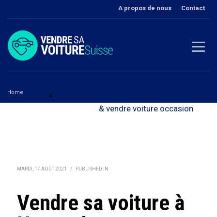
A propos de nous
Contact
Home
Zurich
»
Vendre sa voiture à Horgenberg - acheter
Vendre sa voiture à Horgenberg
& vendre voiture occasion
MARDI, 17 AOÛT 2021
/
PUBLISHED IN
Vendre sa voiture à