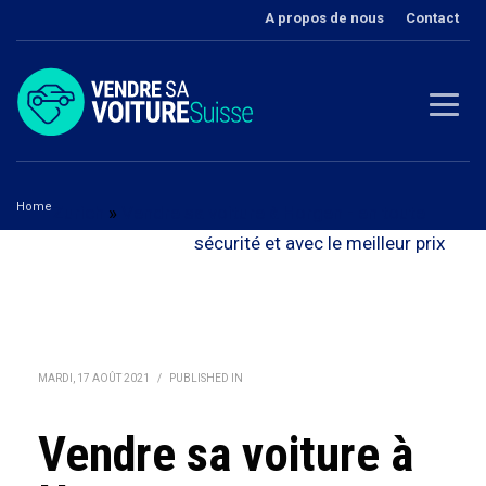
A propos de nous
Contact
Home
Zurich
»
Vendre sa voiture à Horgen - en toute
Vendre sa voiture à Horgen
sécurité et avec le meilleur prix
MARDI, 17 AOÛT 2021
/
PUBLISHED IN
Vendre sa voiture à