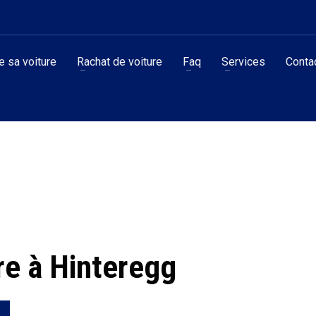
 sa voiture
Rachat de voiture
Faq
Services
Conta
voiture à Hinteregg - en toute simplicité et avec le meilleur 
re à Hinteregg