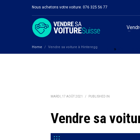
Nous achetons votre voiture. 076 325 56 77
Vendre
Home
Vendre sa voiture à Hinteregg
Zurich
»
Vendre sa 
MARDI, 17 AOÛT 2021
/
PUBLISHED IN
Vendre sa voitu