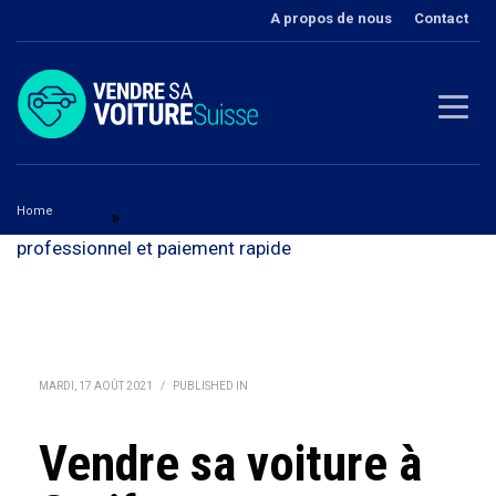
A propos de nous
Contact
Home
Zurich
»
Vendre sa voiture à Greifensee - service
professionnel et paiement rapide
Vendre sa voiture à Greifensee
MARDI, 17 AOÛT 2021
/
PUBLISHED IN
Vendre sa voiture à