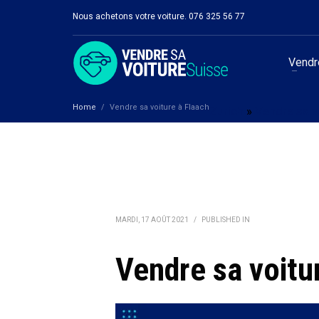
Nous achetons votre voiture. 076 325 56 77
Vendre
Home
Vendre sa voiture à Flaach
Zurich
»
Vendre sa v
MARDI, 17 AOÛT 2021
/
PUBLISHED IN
Vendre sa voitu