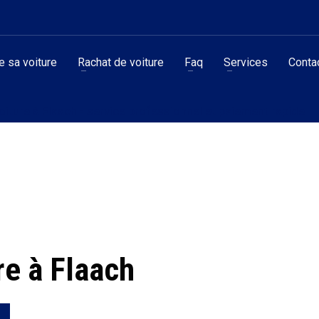
 sa voiture
Rachat de voiture
Faq
Services
Conta
oiture à Flaach - service professionnel et paiement rapide
re à Flaach