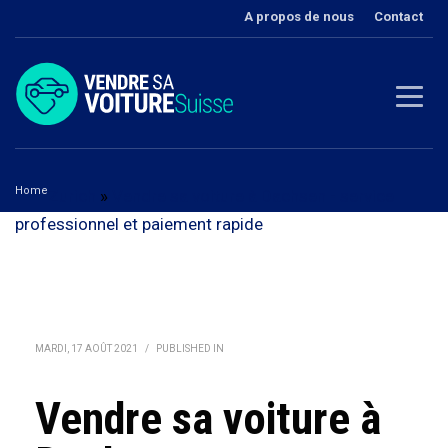
A propos de nous
Contact
Home
Zurich
»
Vendre sa voiture à Dachsen - service
professionnel et paiement rapide
Vendre sa voiture à Dachsen
MARDI, 17 AOÛT 2021
/
PUBLISHED IN
Vendre sa voiture à