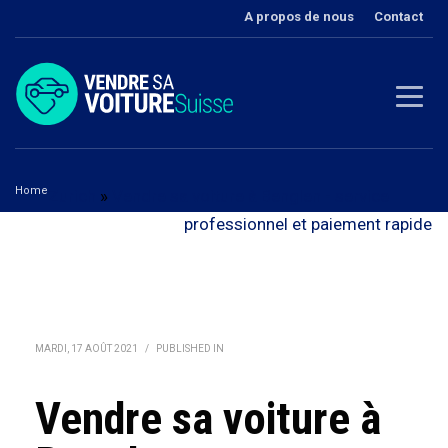
A propos de nous
Contact
Home
Zurich
»
Vendre sa voiture à Benglen - service
Vendre sa voiture à Benglen
professionnel et paiement rapide
MARDI, 17 AOÛT 2021
/
PUBLISHED IN
Vendre sa voiture à