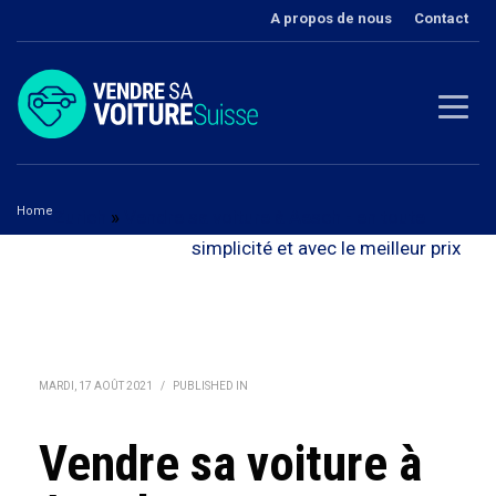
A propos de nous
Contact
Home
Zurich
»
Vendre sa voiture à Aesch - en toute
Vendre sa voiture à Aesch
simplicité et avec le meilleur prix
MARDI, 17 AOÛT 2021
/
PUBLISHED IN
Vendre sa voiture à