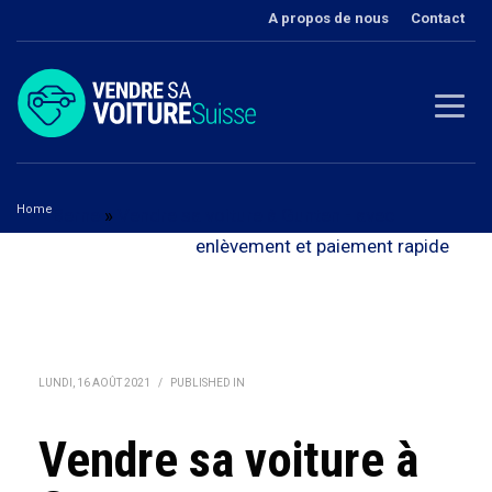
A propos de nous
Contact
Home
Berne
»
Vendre sa voiture à Gunten - avec
Vendre sa voiture à Gunten
enlèvement et paiement rapide
LUNDI, 16 AOÛT 2021
/
PUBLISHED IN
Vendre sa voiture à