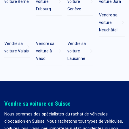
voiture Berne
voiture
voiture
voiture Jura
Fribourg
Genève
Vendre sa
voiture
Neuchâtel
Vendre sa
Vendre sa
Vendre sa
voiture Valais
voiture à
voiture
Vaud
Lausanne
Vendre sa voiture en Suisse
Nous sommes des spécialistes du rachat de véhicules
d
’
occasion en Suisse. Nous rachetons tout types de véhicules,
voitures, bus, vans, peu importe leur état, accidentés ou non.