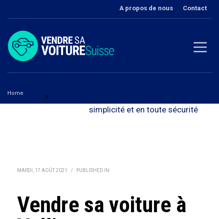
A propos de nous
Contact
Home
Vaud
»
Vendre sa voiture à Vulliens - en toute
Vendre sa voiture à Vulliens
simplicité et en toute sécurité
MARDI, 17 AOÛT 2021
/
PUBLISHED IN
Vendre sa voiture à