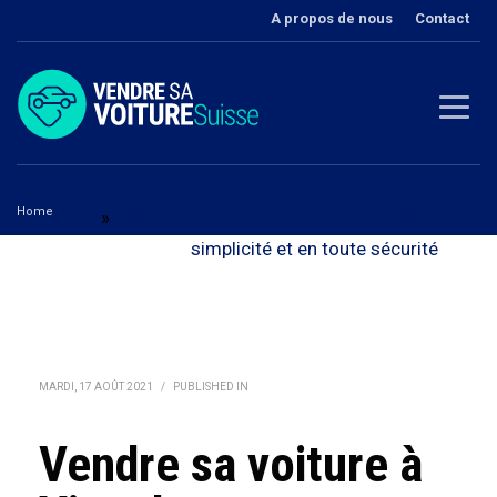
A propos de nous
Contact
Home
Vaud
»
Vendre sa voiture à Vinzel - en toute
Vendre sa voiture à Vinzel
simplicité et en toute sécurité
MARDI, 17 AOÛT 2021
/
PUBLISHED IN
Vendre sa voiture à