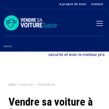
A propos de nous
Contact
Home
Vaud
»
Vendre sa voiture à Rossenges - en toute
Vendre sa voiture à Rossenges
sécurité et avec le meilleur prix
MARDI, 17 AOÛT 2021
/
PUBLISHED IN
Vendre sa voiture à