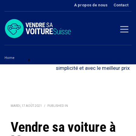
A propos de nous
Contact
Home
Vaud
»
Vendre sa voiture à Morrens - en toute
Vendre sa voiture à Morrens
simplicité et avec le meilleur prix
MARDI, 17 AOÛT 2021
/
PUBLISHED IN
Vendre sa voiture à