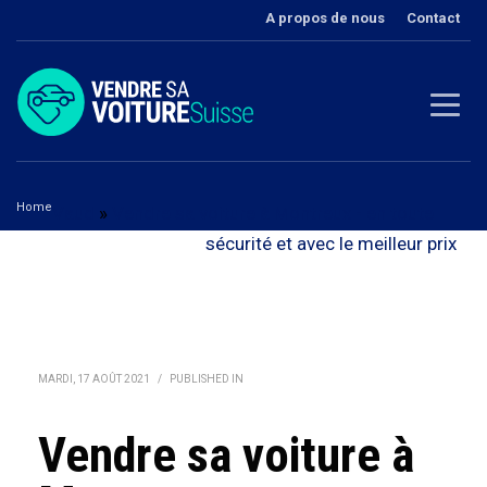
A propos de nous
Contact
Home
Vaud
»
Vendre sa voiture à Montreux - en toute
Vendre sa voiture à Montreux
sécurité et avec le meilleur prix
MARDI, 17 AOÛT 2021
/
PUBLISHED IN
Vendre sa voiture à