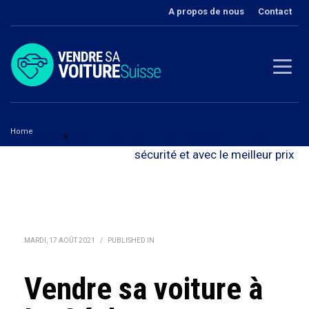
A propos de nous
Contact
Home
Vaud
»
Vendre sa voiture à Le Séchey - en toute
Vendre sa voiture à Le Séchey
sécurité et avec le meilleur prix
MARDI, 17 AOÛT 2021
/
PUBLISHED IN
Vendre sa voiture à