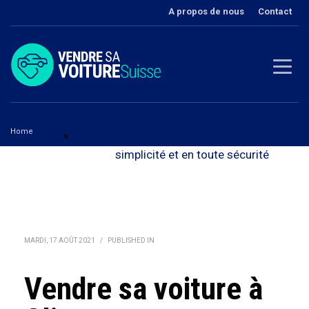
A propos de nous
Contact
Home
Vaud
»
Vendre sa voiture à Glion - en toute
Vendre sa voiture à Glion
simplicité et en toute sécurité
MARDI, 17 AOÛT 2021
/
PUBLISHED IN
Vendre sa voiture à