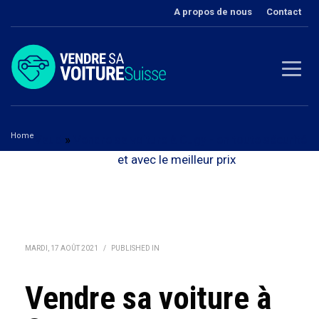
A propos de nous
Contact
Home
Vaud
»
Vendre sa voiture à Cugy - en toute sécurité
Vendre sa voiture à Cugy
et avec le meilleur prix
MARDI, 17 AOÛT 2021
/
PUBLISHED IN
Vendre sa voiture à