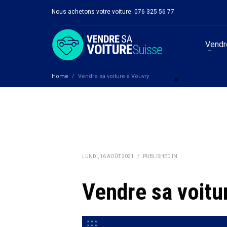
Nous achetons votre voiture. 076 325 56 77
Vendre
Home
Vendre sa voiture à Vouvry
Valais
»
Vendre sa vo
LUNDI, 16 AOÛT 2021
/
PUBLISHED IN
Vendre sa voitu