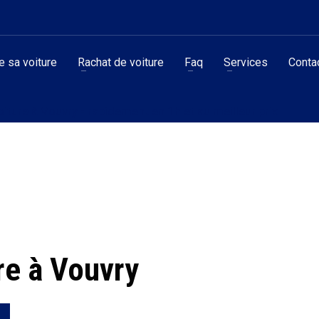
 sa voiture
Rachat de voiture
Faq
Services
Conta
iture à Vouvry - rapidement en 1h et au meilleur prix‎
re à Vouvry