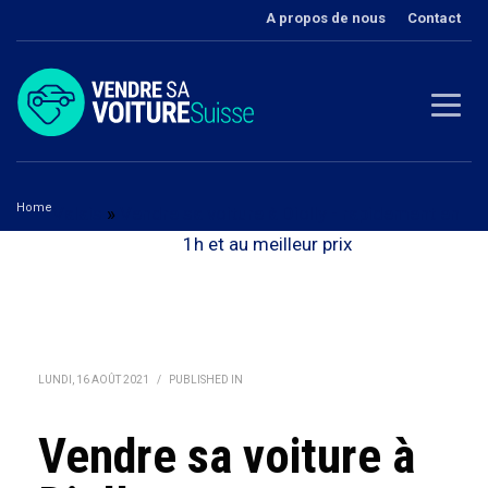
A propos de nous
Contact
Home
Valais
»
Vendre sa voiture à Diolly - rapidement en
Vendre sa voiture à Diolly
1h et au meilleur prix‎
LUNDI, 16 AOÛT 2021
/
PUBLISHED IN
Vendre sa voiture à