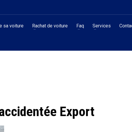
 sa voiture
Rachat de voiture
Faq
Services
Conta
accidentée Export