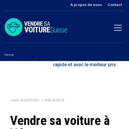
A propos de nous
Contact
Home
Genève
»
Vendre sa voiture à Vésenaz - Service
Vendre sa voiture à Vésenaz
rapide et avec le meilleur prix
LUNDI, 16 AOÛT 2021
/
PUBLISHED IN
Vendre sa voiture à