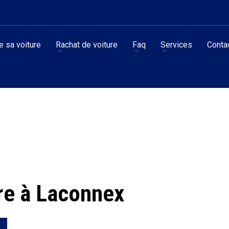
 sa voiture
Rachat de voiture
Faq
Services
Conta
a voiture à Laconnex - Service rapide et avec le meilleur prix
re à Laconnex