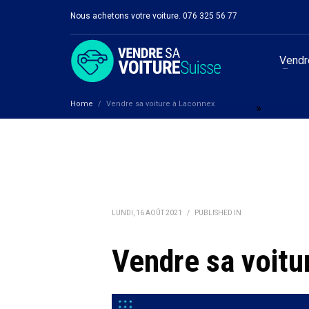
Nous achetons votre voiture. 076 325 56 77
Vendre
Home
Vendre sa voiture à Laconnex
Genève
»
Vendre s
LUNDI, 16 AOÛT 2021
/
PUBLISHED IN
Vendre sa voitu