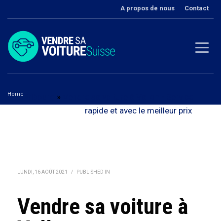
A propos de nous
Contact
Home
Fribourg
»
Vendre sa voiture à Vallon - Service
Vendre sa voiture à Vallon
rapide et avec le meilleur prix
LUNDI, 16 AOÛT 2021
/
PUBLISHED IN
Vendre sa voiture à