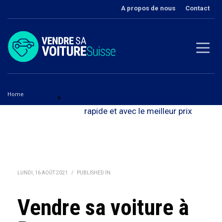
A propos de nous
Contact
Home
Fribourg
»
Vendre sa voiture à Russy - Service
Vendre sa voiture à Russy
rapide et avec le meilleur prix
LUNDI, 16 AOÛT 2021
/
PUBLISHED IN
Vendre sa voiture à