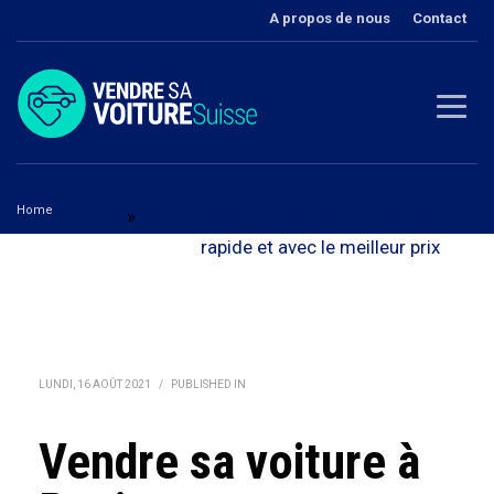
A propos de nous
Contact
Home
Fribourg
»
Vendre sa voiture à Posieux - Service
Vendre sa voiture à Posieux
rapide et avec le meilleur prix
LUNDI, 16 AOÛT 2021
/
PUBLISHED IN
Vendre sa voiture à