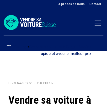
A propos de nous
Contact
Home
Fribourg
»
Vendre sa voiture à Cugy - Service
Vendre sa voiture à Cugy
rapide et avec le meilleur prix
LUNDI, 16 AOÛT 2021
/
PUBLISHED IN
Vendre sa voiture à