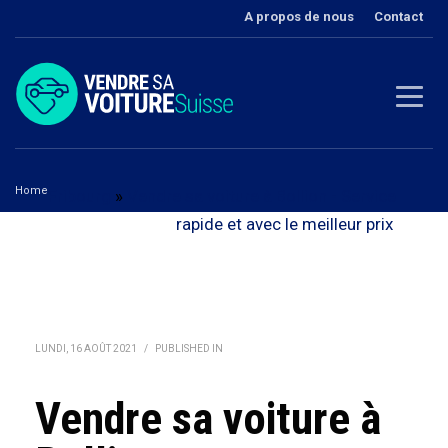
A propos de nous
Contact
Home
Fribourg
»
Vendre sa voiture à Bollion - Service
Vendre sa voiture à Bollion
rapide et avec le meilleur prix
LUNDI, 16 AOÛT 2021
/
PUBLISHED IN
Vendre sa voiture à