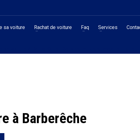
 sa voiture
Rachat de voiture
Faq
Services
Conta
 sa voiture à Barberêche - Service rapide et avec le meilleur 
re à Barberêche