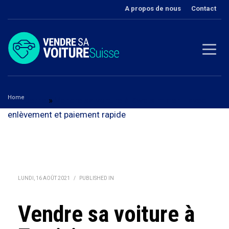
A propos de nous
Contact
Home
Berne
»
Vendre sa voiture à Zweisimmen - avec
enlèvement et paiement rapide
Vendre sa voiture à Zweisimmen
LUNDI, 16 AOÛT 2021
/
PUBLISHED IN
Vendre sa voiture à