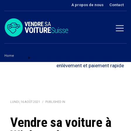
A propos de nous
Contact
Home
Berne
»
Vendre sa voiture à Wichtrach - avec
Vendre sa voiture à Wichtrach
enlèvement et paiement rapide
LUNDI, 16 AOÛT 2021
/
PUBLISHED IN
Vendre sa voiture à