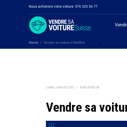
Nous achetons votre voiture. 076 325 56 77
Vendre
Home
Vendre sa voiture à Ranflüh
Berne
»
Vendre sa v
LUNDI, 16 AOÛT 2021
/
PUBLISHED IN
Vendre sa voitu