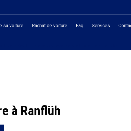
 sa voiture
Rachat de voiture
Faq
Services
Conta
oiture à Ranflüh - avec enlèvement et paiement rapide
re à Ranflüh