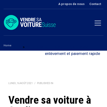
A propos de nous
Contact
Home
Berne
»
Vendre sa voiture à Oppligen - avec
Vendre sa voiture à Oppligen
enlèvement et paiement rapide
LUNDI, 16 AOÛT 2021
/
PUBLISHED IN
Vendre sa voiture à