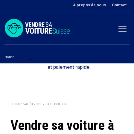
A propos de nous
Contact
Home
Berne
»
Vendre sa voiture à Oey - avec enlèvement
Vendre sa voiture à Oey
et paiement rapide
LUNDI, 16 AOÛT 2021
/
PUBLISHED IN
Vendre sa voiture à