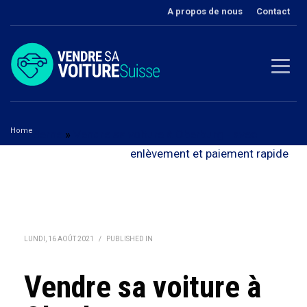
A propos de nous
Contact
Home
Berne
»
Vendre sa voiture à Oberburg - avec
Vendre sa voiture à Oberburg
enlèvement et paiement rapide
LUNDI, 16 AOÛT 2021
/
PUBLISHED IN
Vendre sa voiture à