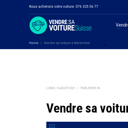
Nous achetons votre voiture. 076 325 56 77
Vendre
Home
Vendre sa voiture à Meienried
Berne
»
Vendre sa
LUNDI, 16 AOÛT 2021
/
PUBLISHED IN
Vendre sa voitu