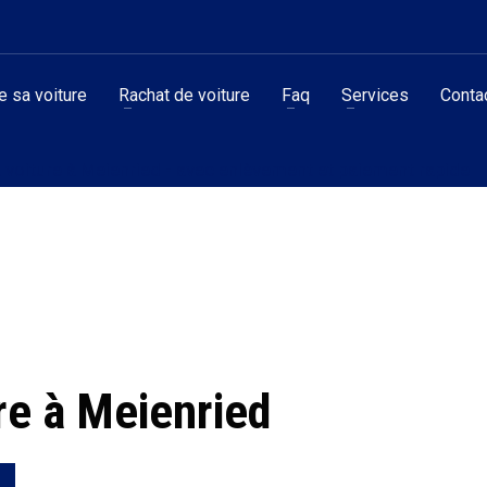
 sa voiture
Rachat de voiture
Faq
Services
Conta
 voiture à Meienried - avec enlèvement et paiement rapide
re à Meienried