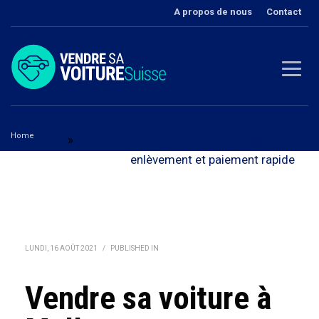
A propos de nous
Contact
Home
Berne
»
Vendre sa voiture à Malleray - avec
Vendre sa voiture à Malleray
enlèvement et paiement rapide
LUNDI, 16 AOÛT 2021
/
PUBLISHED IN
Vendre sa voiture à